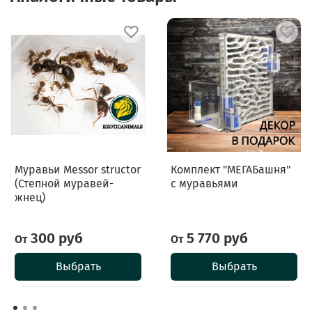
Муравьи Messor structor
Комплект "МЕГАБашня"
(Степной муравей-
с муравьями
жнец)
300 руб
5 770 руб
От
От
Выбрать
Выбрать