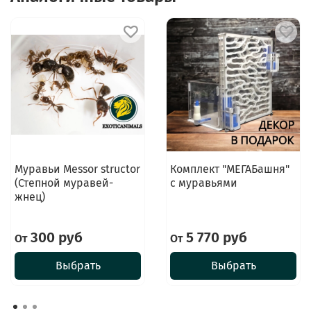
Муравьи Messor structor
Комплект "МЕГАБашня"
(Степной муравей-
с муравьями
жнец)
300 руб
5 770 руб
От
От
Выбрать
Выбрать