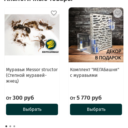
Муравьи Messor structor
Комплект "МЕГАБашня"
(Степной муравей-
с муравьями
жнец)
300 руб
5 770 руб
От
От
Выбрать
Выбрать