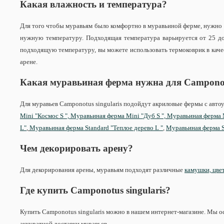
Какая влажность и температура?
Для того чтобы муравьям было комфортно в муравьиной ферме, нужно
нужную температуру. Подходящая температура варьируется от 25 до 
подходящую температуру, вы можете использовать термоковрик в каче
арене.
Какая муравьиная ферма нужна для
Camponot
Для муравьев Camponotus singularis подойдут акриловые фермы с ав
Mini "Космос S ",
Муравьиная ферма Mini "Дуб S ",
Муравьиная ферма M
L"
,
Муравьиная ферма Standard "Теплое дерево L "
,
Муравьиная ферма S
Чем декорировать арену?
Для декорирования арены, муравьям подходят различные
камушки, цвет
Где купить
Camponotus singularis?
Купить Camponotus singularis можно в нашем интернет-магазине. Мы о
аккуратной доставки муравьев.