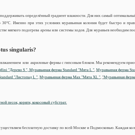
 поддерживать определённый градиент влажности. Для них самый оптимальны
30°С. Именно при этих условиях муравьиная колония будет быстро и прави
стве мягкого подогрева арены или системы ходов. Для муравьев необходим по
us singularis
?
тоувлжанением или акриловые фермы с гипсовым блоком. Мы рекомендуем при
ini "Дерево S ",
Муравьиная ферма Standard "Мята L "
,
Муравьиная ферма Stan
tandard "Листопад L "
,
Муравьиная ферма Max "Мята XL "
,
"
Муравьиная ферма
ной песок, коряги, кокосовый субстрат.
существляем бесплатную доставку по всей Москве и Подмосковью. Каждая колон