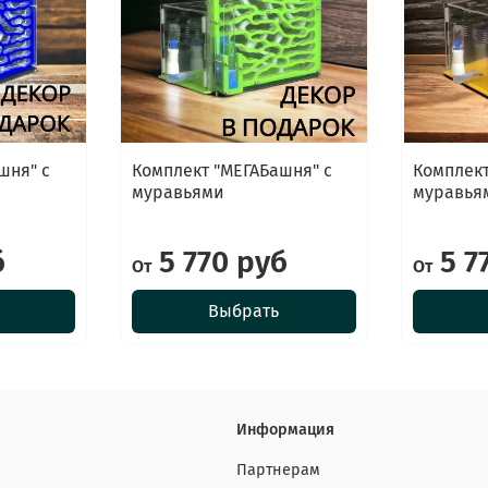
шня" с
Комплект "МЕГАБашня" с
Комплект
муравьями
муравья
б
5 770 руб
5 7
От
От
Выбрать
Информация
Партнерам