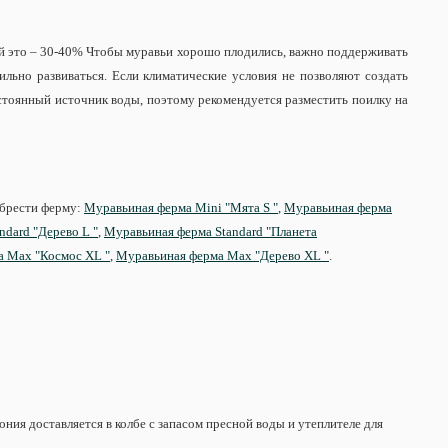
й это – 30-40% Чтобы муравьи хорошо плодились, важно поддерживать
льно развиваться. Если климатические условия не позволяют создать
стоянный источник воды, поэтому рекомендуется разместить поилку на
обрести ферму:
Муравьиная ферма Mini "Мята S "
,
Муравьиная ферма
dard "Дерево L "
,
Муравьиная ферма Standard "Планета
 Max "Космос XL "
,
Муравьиная ферма Max "Дерево XL "
.
ия доставляется в колбе с запасом пресной воды и утеплителе для