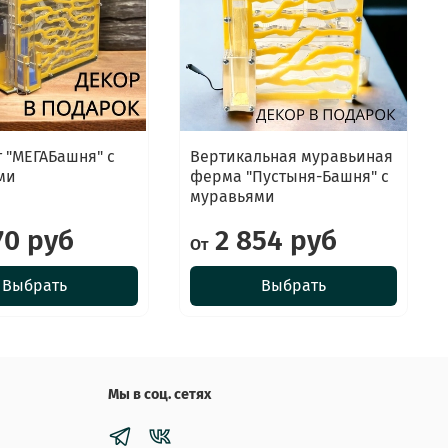
 "МЕГАБашня" с
Вертикальная муравьиная
ми
ферма "Пустыня-Башня" с
муравьями
70 руб
2 854 руб
От
Выбрать
Выбрать
Мы в соц. сетях