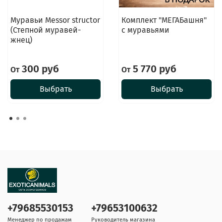
Муравьи Messor structor
Комплект "МЕГАБашня"
(Степной муравей-
с муравьями
жнец)
300 руб
5 770 руб
От
От
Выбрать
Выбрать
+79685530153
+79653100632
Менеджер по продажам
Руководитель магазина