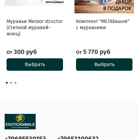
Муравьи Messor structor
Комплект "МЕГАБашня"
(Степной муравей-
с муравьями
жнец)
300 руб
5 770 руб
От
От
Выбрать
Выбрать