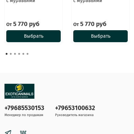
с муравьями
с муравьями
5 770 руб
5 770 руб
От
От
Выбрать
Выбрать
+79685530153
+79653100632
Менеджер по продажам
Руководитель магазина