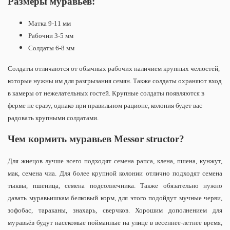
Размеры муравьев:
Матка 9-11 мм
Рабочии 3-5 мм
Солдаты 6-8 мм
Солдаты отличаются от обычных рабочих наличием крупных челюстей,
которые нужны им для разгрызания семян. Также солдаты охраняют вход
в камеры от нежелательных гостей.
Крупные солдаты появляются в
ферме не сразу, однако при правильном рационе, колония будет вас
радовать крупными солдатами.
Чем кормить муравьев Messor structor?
Для жнецов лучше всего подходят семена рапса, клена, пшена, кунжут,
мак, семена чиа. Для более крупной колонии отлично подходят семена
тыквы, пшеница, семена подсолнечника. Также обязательно нужно
давать муравьишкам белковый корм, для этого подойдут мучные черви,
зофобас, тараканы, знахарь, сверчков. Хорошим дополнением для
муравьёв будут насекомые пойманные на улице в весеннее-летнее время,