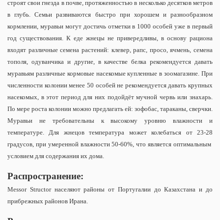
строят свои гнезда в почве, протяженностью в несколько десятков метров
в глубь. Семьи развиваются быстро при хорошем и разнообразном
кормлении, муравьи могут достичь отметки в 1000 особей уже в первый
год существования. К еде жнецы не привередливы, в основу рациона
входят различные семена растений: клевер, рапс, просо, ячмень, семена
тополя, одуванчика и другие, в качестве белка рекомендуется давать
муравьям различные кормовые насекомые купленные в зоомагазине. При
численности колонии менее 50 особей не рекомендуется давать крупных
насекомых, в этот период для них подойдёт мучной червь или знахарь.
По мере роста колонии можно предлагать ей: зофобас, тараканы, сверчки.
Муравьи не требовательны к высокому уровню влажности и
температуре. Для жнецов температура может колебаться от 23-28
градусов, при умеренной влажности 50-60%, что является оптимальным
условием для содержания их дома.
Распространение:
Messor Structor населяют районы от Португалии до Казахстана и до
прибрежных районов Ирана.