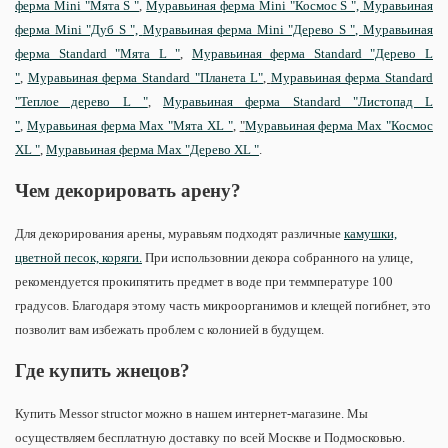
ферма Mini "Мята S "
,
Муравьиная ферма Mini "Космос S ",
Муравьиная
ферма Mini "Дуб S ",
Муравьиная ферма Mini "Дерево S ",
Муравьиная
ферма Standard "Мята L "
,
Муравьиная ферма Standard "Дерево L
"
,
Муравьиная ферма Standard "Планета L"
,
Муравьиная ферма Standard
"Теплое дерево L "
,
Муравьиная ферма Standard "Листопад L
"
,
Муравьиная ферма Max "Мята XL "
,
"
Муравьиная ферма Max "Космос
XL "
,
Муравьиная ферма Max "Дерево XL "
.
Чем декорировать арену?
Для декорирования арены, муравьям подходят различные
камушки,
цветной песок, коряги.
При использовнии декора собранного на улице,
рекомендуется прокипятить предмет в воде при теммпературе 100
градусов. Благодаря этому часть микроорганимов и клещей погибнет, это
позволит вам избежать проблем с колонией в будущем.
Где купить жнецов?
Купить Messor structor можно в нашем интернет-магазине. Мы
осуществляем бесплатную доставку по всей Москве и Подмосковью.