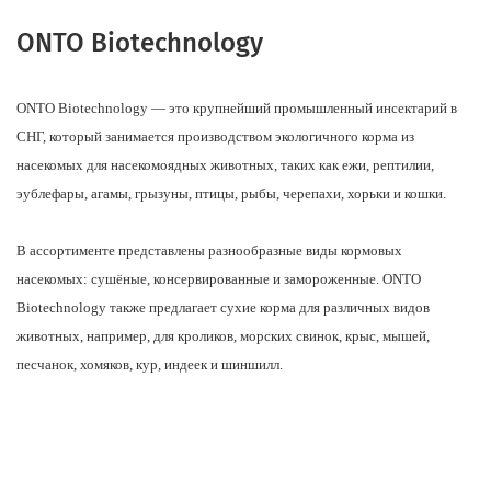
ONTO Biotechnology
ONTO Biotechnology — это крупнейший промышленный инсектарий в
СНГ, который занимается производством экологичного корма из
насекомых для насекомоядных животных, таких как ежи, рептилии,
эублефары, агамы, грызуны, птицы, рыбы, черепахи, хорьки и кошки.
В ассортименте представлены разнообразные виды кормовых
насекомых: сушёные, консервированные и замороженные. ONTO
Biotechnology также предлагает сухие корма для различных видов
животных, например, для кроликов, морских свинок, крыс, мышей,
песчанок, хомяков, кур, индеек и шиншилл.